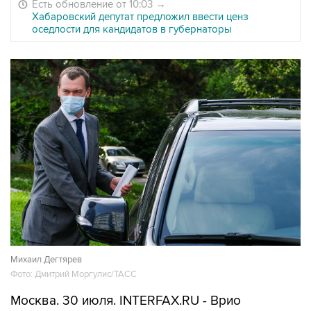
Есть обновление от 10:03
→
Хабаровский депутат предложил ввести ценз
оседлости для кандидатов в губернаторы
Михаил Дегтярев
Фото: Дмитрий Моргулис/ТАСС
Москва. 30 июля. INTERFAX.RU - Врио