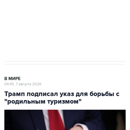
Как российские медицинские технологии
выходят на мировые рынки
Социальная реклама, АНО «Национальные приоритеты».
ИНН 7725383515 Erid: F7NfYUJCUneVdTRF8PRs
Аксенов сообщил о четвертом погибшем в
результате атаки ВСУ на Крым
В МИРЕ
04:45, 7 августа 2026
Трамп подписал указ для борьбы с
"родильным туризмом"