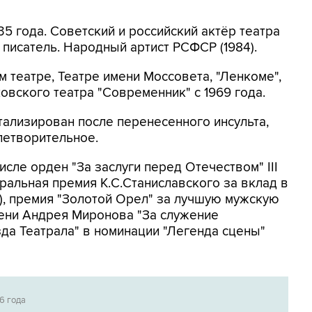
35 года. Советский и российский актёр театра
и писатель. Народный артист РСФСР (1984).
 театре, Театре имени Моссовета, "Ленкоме",
овского театра "Современник" с 1969 года.
итализирован после перенесенного инсульта,
летворительное.
исле орден "За заслуги перед Отечеством" III
еатральная премия К.С.Станиславского за вклад в
7), премия "Золотой Орел" за лучшую мужскую
имени Андрея Миронова "За служение
езда Театрала" в номинации "Легенда сцены"
6 года