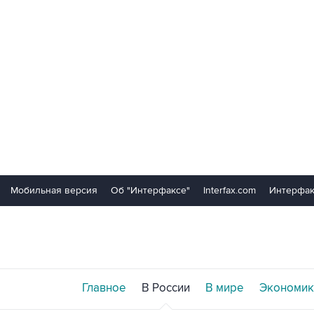
Мобильная версия
Об "Интерфаксе"
Interfax.com
Интерфак
Главное
В России
В мире
Экономик