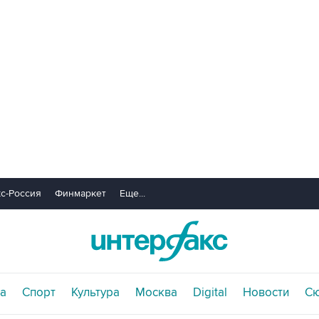
с-Россия
Финмаркет
Еще...
а
Спорт
Культура
Москва
Digital
Новости
С