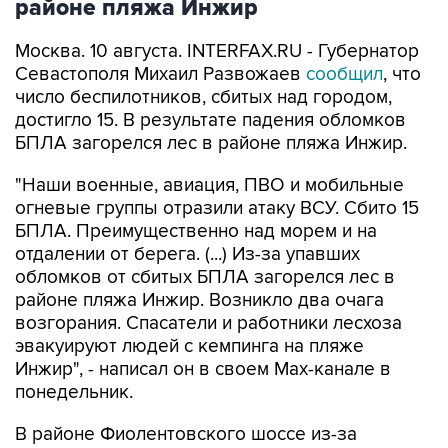
Москва. 10 августа. INTERFAX.RU - Губернатор
Севастополя Михаил Развожаев
сообщил
, что
число беспилотников, сбитых над городом,
достигло 15. В результате падения обломков
БПЛА загорелся лес в районе пляжа Инжир.
"Наши военные, авиация, ПВО и мобильные
огневые группы отразили атаку ВСУ. Сбито 15
БПЛА. Преимущественно над морем и на
отдалении от берега. (...) Из-за упавших
обломков от сбитых БПЛА загорелся лес в
районе пляжа Инжир. Возникло два очага
возгорания. Спасатели и работники лесхоза
эвакуируют людей с кемпинга на пляже
Инжир", - написал он в своем Мах-канале в
понедельник.
В районе Фиолентовского шоссе из-за
упавших обломков БПЛА повреждены четыре
автомобиля, добавил глава региона.