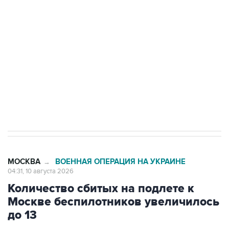
Беспилотные технологии и ИИ на службе у
электросетевых объектов и агрокомплексов
Социальная реклама, АНО «Национальные приоритеты».
ИНН 7725383515 Erid: F7NfYUJCUneVdwcydK6A
Путин вывел "Шереметьево" из
стратегического списка с целью снять
препятствие для приватизации
МОСКВА
ВОЕННАЯ ОПЕРАЦИЯ НА УКРАИНЕ
→
04:31, 10 августа 2026
Количество сбитых на подлете к
Москве беспилотников увеличилось
до 13
Москва. 10 августа. INTERFAX.RU - Мэр Москвы
Сергей Собянин
сообщил
о ликвидации еще