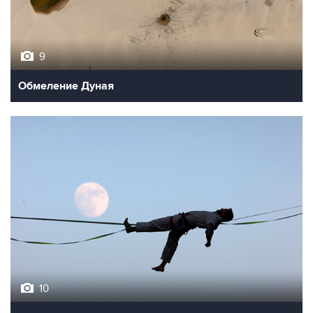
9
Обмеление Дуная
10