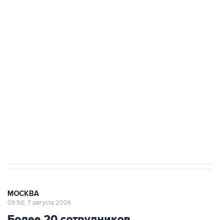
ФСБ сообщила о задержании в Приморье
подростков, готовивших теракт на объекте
Росгвардии
Беспилотные технологии и ИИ на службе у
электросетевых объектов и агрокомплексов
Социальная реклама, АНО «Национальные приоритеты».
ИНН 7725383515 Erid: F7NfYUJCUneVdwcydK6A
Аксенов сообщил о четвертом погибшем в
результате атаки ВСУ на Крым
МОСКВА
09:50, 7 августа 2026
Более 20 сотрудников