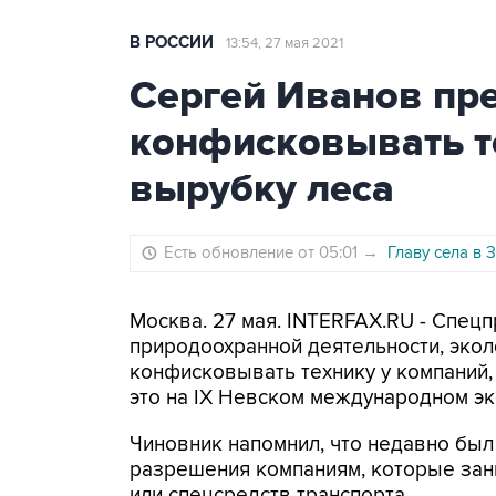
В РОССИИ
13:54, 27 мая 2021
Сергей Иванов пр
конфисковывать т
вырубку леса
Есть обновление от 05:01
→
Главу села в
Москва. 27 мая. INTERFAX.RU - Спец
природоохранной деятельности, экол
конфисковывать технику у компаний,
это на IX Невском международном эк
Чиновник напомнил, что недавно был 
разрешения компаниям, которые за
или спецсредств транспорта.