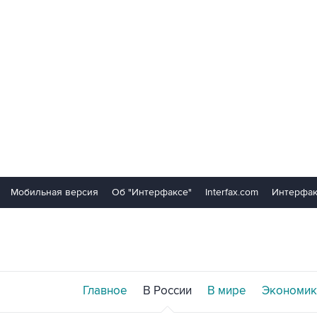
Мобильная версия
Об "Интерфаксе"
Interfax.com
Интерфак
Главное
В России
В мире
Экономик