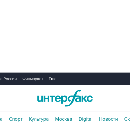
с-Россия
Финмаркет
Еще...
а
Спорт
Культура
Москва
Digital
Новости
С