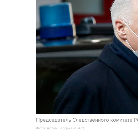
Председатель Следственного комитета Р
Фото: Артем Геодакян/ТАСС