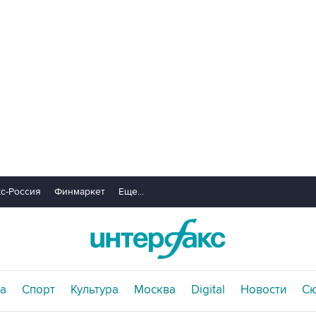
с-Россия
Финмаркет
Еще...
а
Спорт
Культура
Москва
Digital
Новости
С