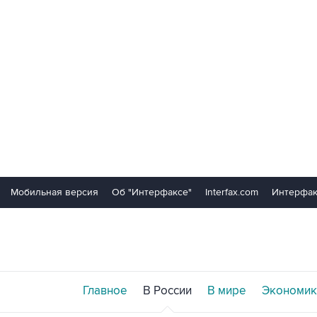
Мобильная версия
Об "Интерфаксе"
Interfax.com
Интерфак
Главное
В России
В мире
Экономик