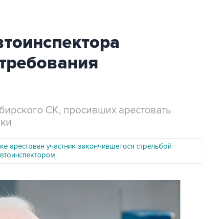
втоинспектора
 требования
бирского СК, просивших арестовать
рки
ке арестован участник закончившегося стрельбой
автоинспектором