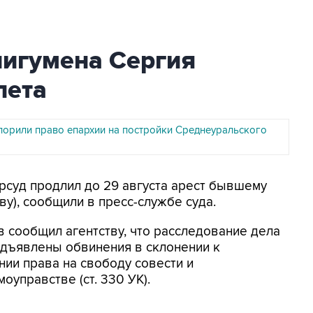
иигумена Сергия
лета
порили право епархии на постройки Среднеуральского
орсуд продлил до 29 августа арест бывшему
у), сообщили в пресс-службе суда.
в сообщил агентству, что расследование дела
дъявлены обвинения в склонении к
шении права на свободу совести и
моуправстве (ст. 330 УК).