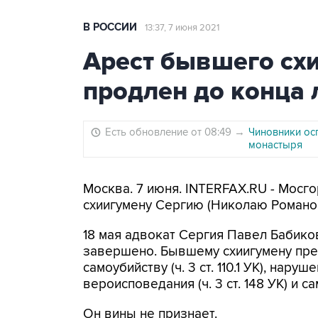
В РОССИИ
13:37, 7 июня 2021
Арест бывшего сх
продлен до конца 
Есть обновление от 08:49
→
Чиновники ос
монастыря
Москва. 7 июня. INTERFAX.RU - Мосг
схиигумену Сергию (Николаю Романов
18 мая адвокат Сергия Павел Бабико
завершено. Бывшему схиигумену пре
самоубийству (ч. 3 ст. 110.1 УК), нару
вероисповедания (ч. 3 ст. 148 УК) и са
Он вины не признает.