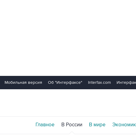
Мобильная версия
Об "Интерфаксе"
Interfax.com
Интерфак
Главное
В России
В мире
Экономик