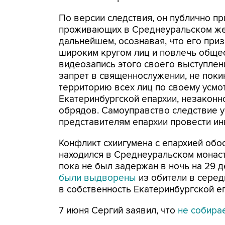
По версии следствия, он публично п
проживающих в Среднеуральском жен
дальнейшем, осознавая, что его пр
широким кругом лиц и повлечь обще
видеозапись этого своего выступлени
запрет в священнослужении, не поки
территорию всех лиц по своему усмо
Екатеринбургской епархии, незакон
обрядов. Самоуправство следствие ус
представителям епархии провести ин
Конфликт схиигумена с епархией обо
находился в Среднеуральском монаст
пока не был задержан в ночь на 29 
были выдворены
из обители в серед
в собственность Екатеринбургской е
7 июня Сергий заявил, что
не собира