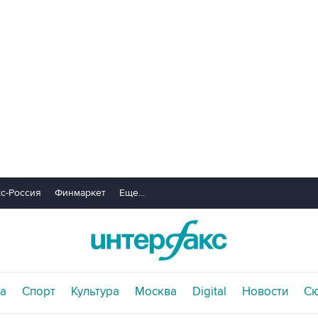
с-Россия
Финмаркет
Еще...
а
Спорт
Культура
Москва
Digital
Новости
С