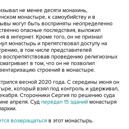
ризывал не менее десяти монахинь,
ском монастыре, к самоубийству и в
изывы могут быть восприняты неопределенно
ственно опасные последствия, выложил
я в интернет. Кроме того, он не признал
нул монастырь и препятствовал доступу на
трению, в том числе представителей
но воспрепятствовав проведению религиозных
матривает в том, что он не позволил
вентаризацию строений в монастыре.
стрился весной 2020 года. С середины июня он
ыре, который взял под контроль и удерживал,
декабря. Сторонники Сергия по решению суда
ине апреля. Суд
передал 15 зданий
монастыря
пархии.
ется возвращаться
в этот монастырь.