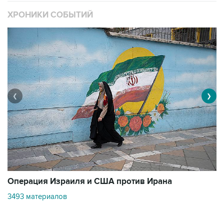
ХРОНИКИ СОБЫТИЙ
❮
❯
В
Операция Израиля и США против Ирана
1
3493 материалов