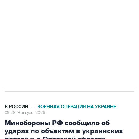
области подверглось атаке БПЛА
Беспилотные технологии и ИИ на службе у
электросетевых объектов и агрокомплексов
Социальная реклама, АНО «Национальные приоритеты».
ИНН 7725383515 Erid: F7NfYUJCUneVdwcydK6A
Кабмин РФ разрешил до 1 июля 2027 года
импорт, выпуск и обращение бензина Евро 2,
Евро 3, Евро 4
В РОССИИ
ВОЕННАЯ ОПЕРАЦИЯ НА УКРАИНЕ
→
09:29, 9 августа 2026
Минобороны РФ сообщило об
ударах по объектам в украинских