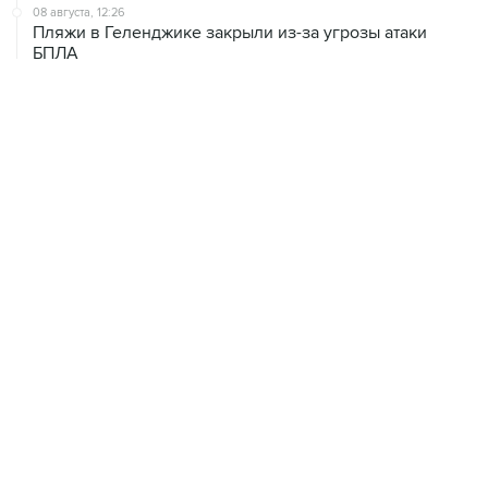
08 августа, 12:26
Пляжи в Геленджике закрыли из-за угрозы атаки
БПЛА
08 августа, 11:59
Возгорание на Ильском НПЗ из-за падения обломков
БПЛА ликвидировано
08 августа, 10:07
В Красноярском крае во время сплава по реке
пропала семья
ХРОНИКИ СОБЫТИЙ