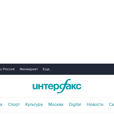
с-Россия
Финмаркет
Еще...
а
Спорт
Культура
Москва
Digital
Новости
С