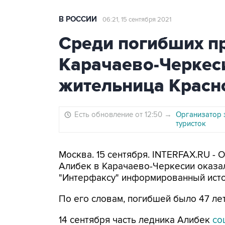
В РОССИИ
06:21, 15 сентября 2021
Среди погибших пр
Карачаево-Черкес
жительница Красн
Есть обновление от 12:50
→
Организатор э
туристок
Москва. 15 сентября. INTERFAX.RU - 
Алибек в Карачаево-Черкесии оказа
"Интерфаксу" информированный исто
По его словам, погибшей было 47 лет
14 сентября часть ледника Алибек
со