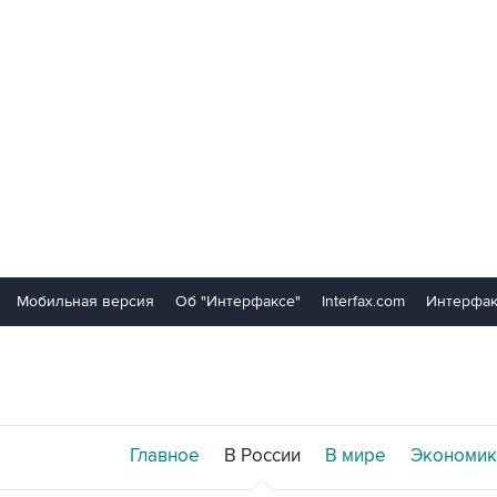
Мобильная версия
Об "Интерфаксе"
Interfax.com
Интерфак
Главное
В России
В мире
Экономик