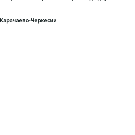
 Карачаево-Черкесии
22:34, 7 августа 2026
сообщил