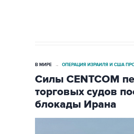
Кабмин РФ разрешил до 1 июля 
бензина Евро 2, Евро 3, Евро 4
В МИРЕ
ОПЕРАЦИЯ ИЗРАИЛЯ И США ПР
→
Силы CENTCOM пер
торговых судов п
блокады Ирана