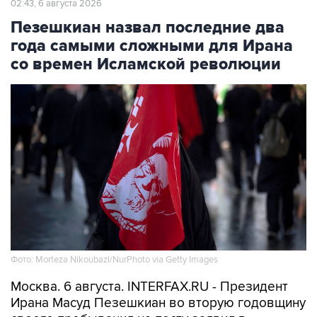
02:43, 6 августа 2026
Пезешкиан назвал последние два
года самыми сложными для Ирана
со времен Исламской революции
Фото: Morteza Nikoubazl/NurPhoto via Getty Images
Москва. 6 августа. INTERFAX.RU - Президент
Ирана Масуд Пезешкиан во вторую годовщину