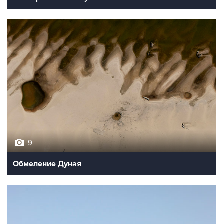
9
Обмеление Дуная