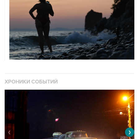
ХРОНИКИ СОБЫТИЙ
❮
❯