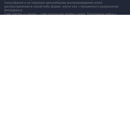
пользования и не подлежит дальнейшему воспроизведению и/или
распространению в какой-либо форме, иначе как с письменного разрешения
Интерфакса.
Сайт Interfax.ru (далее – сайт) использует файлы cookie. Продолжая работу с
сайтом, Вы соглашаетесь на сбор и последующую
обработку файлов cookie
.
Адрес: Россия, 127006, Москва, 1-я Тверская-Ямская улица, дом 2, стр.1, тел.:
+7 (499) 250-98-40
, факс:
+7 (499) 250-97-27
Продукты информационной группы
"Интерфакс"
Информация о компаниях, товарах и людях
СПАРК
X-Compliance
СКАУТ
Маркер
АСТРА
Новости и рынки
Новости "Интерфакса"
СКАН
RUDATA
Центр раскрытия корпоративной информации