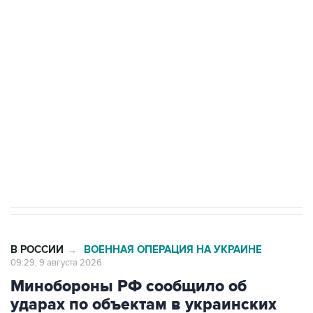
Промышленное предприятие в Самарской
области подверглось атаке БПЛА
Беспилотные технологии и ИИ на службе у
электросетевых объектов и агрокомплексов
Социальная реклама, АНО «Национальные приоритеты».
ИНН 7725383515 Erid: F7NfYUJCUneVdwcydK6A
Кабмин РФ разрешил до 1 июля 2027 года
импорт, выпуск и обращение бензина Евро 2,
Евро 3, Евро 4
В РОССИИ
ВОЕННАЯ ОПЕРАЦИЯ НА УКРАИНЕ
→
09:29, 9 августа 2026
Минобороны РФ сообщило об
ударах по объектам в украинских