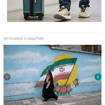
ХРОНИКИ СОБЫТИЙ
❮
❯