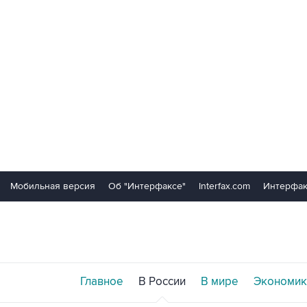
Мобильная версия
Об "Интерфаксе"
Interfax.com
Интерфак
Главное
В России
В мире
Экономик