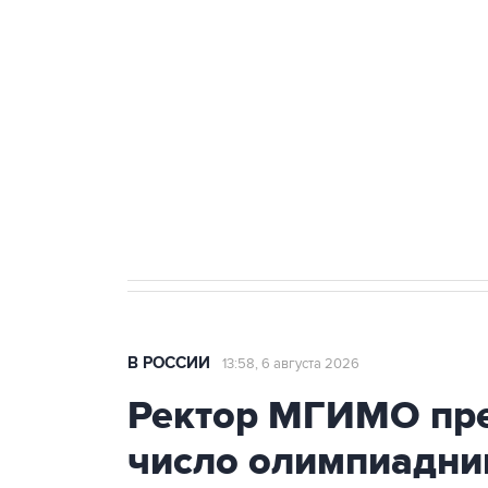
Путин сообщил о решении сосре
тыла Минобороны
Как российские медицинские т
Социальная реклама, АНО «Национальные приоритеты».
И
Трамп заявил, что переговоры 
В РОССИИ
13:58, 6 августа 2026
Ректор МГИМО пре
число олимпиадни