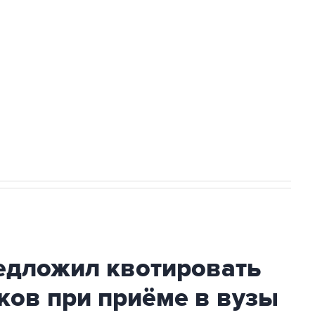
доточить в одних руках все службы
ехнологии выходят на мировые рынки
НН 7725383515 Erid: F7NfYUJCUneVdTRF8PRs
с Ираном начнутся в понедельник
дложил квотировать
ков при приёме в вузы