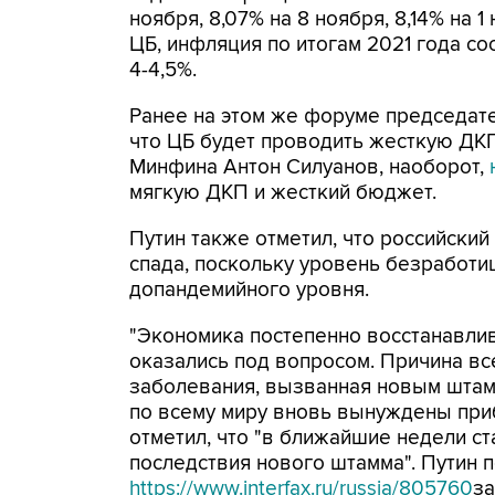
ноября, 8,07% на 8 ноября, 8,14% на 1
ЦБ, инфляция по итогам 2021 года сос
4-4,5%.
Ранее на этом же форуме председат
что ЦБ будет проводить жесткую ДКП
Минфина Антон Силуанов, наоборот,
мягкую ДКП и жесткий бюджет.
Путин также отметил, что российски
спада, поскольку уровень безработиц
допандемийного уровня.
"Экономика постепенно восстанавлив
оказались под вопросом. Причина вс
заболевания, вызванная новым штамм
по всему миру вновь вынуждены приб
отметил, что "в ближайшие недели ст
последствия нового штамма". Путин 
https://www.interfax.ru/russia/805760
за