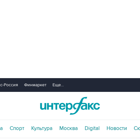
с-Россия
Финмаркет
Еще...
а
Спорт
Культура
Москва
Digital
Новости
С