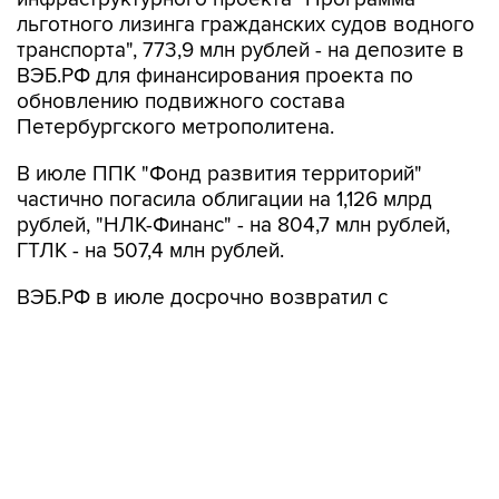
льготного лизинга гражданских судов водного
транспорта", 773,9 млн рублей - на депозите в
ВЭБ.РФ для финансирования проекта по
обновлению подвижного состава
Петербургского метрополитена.
В июле ППК "Фонд развития территорий"
частично погасила облигации на 1,126 млрд
рублей, "НЛК-Финанс" - на 804,7 млн рублей,
ГТЛК - на 507,4 млн рублей.
ВЭБ.РФ в июле досрочно возвратил с
депозитов 1 трлн рублей, размещенных для
финансирования ряда проектов, в том числе
по приобретению и предоставлению во
владение и лизинг вагонов Московского метро
(КЖЦ-1 и КЖЦ-2) и по реконструкции наземного
электротранспорта в Ярославле, Перми,
Липецке, Курске и Краснодаре.