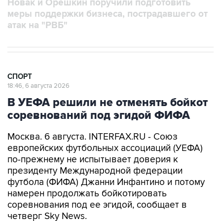
Новак и Орешкин поручили подготовить
меры поддержки бизнеса, пострадавшего от
атак на "РВБ"
СПОРТ
18:46, 6 августа 2026
В УЕФА решили не отменять бойкот
соревнований под эгидой ФИФА
Москва. 6 августа. INTERFAX.RU - Союз
европейских футбольных ассоциаций (УЕФА)
по-прежнему не испытывает доверия к
президенту Международной федерации
футбола (ФИФА) Джанни Инфантино и потому
намерен продолжать бойкотировать
соревнования под ее эгидой, сообщает в
четверг Sky News.