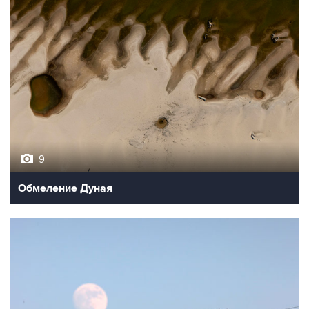
9
Обмеление Дуная