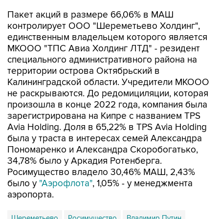
Пакет акций в размере 66,06% в МАШ
контролирует ООО "Шереметьево Холдинг",
единственным владельцем которого является
МКООО "ТПС Авиа Холдинг ЛТД" - резидент
специального административного района на
территории острова Октябрьский в
Калининградской области. Учредители МКООО
не раскрываются. До редомициляции, которая
произошла в конце 2022 года, компания была
зарегистрирована на Кипре с названием TPS
Avia Holding. Доля в 65,22% в TPS Avia Holding
была у траста в интересах семей Александра
Пономаренко и Александра Скоробогатько,
34,78% было у Аркадия Ротенберга.
Росимущество владело 30,46% МАШ, 2,43%
было у
"Аэрофлота"
, 1,05% - у менеджмента
аэропорта.
Шереметьево
Росимущество
Владимир Путин