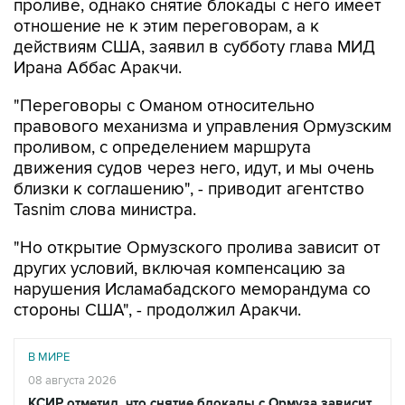
проливе, однако снятие блокады с него имеет
отношение не к этим переговорам, а к
действиям США, заявил в субботу глава МИД
Ирана Аббас Аракчи.
"Переговоры с Оманом относительно
правового механизма и управления Ормузским
проливом, с определением маршрута
движения судов через него, идут, и мы очень
близки к соглашению", - приводит агентство
Tasnim слова министра.
"Но открытие Ормузского пролива зависит от
других условий, включая компенсацию за
нарушения Исламабадского меморандума со
стороны США", - продолжил Аракчи.
В МИРЕ
08 августа 2026
КСИР отметил, что снятие блокады с Ормуза зависит