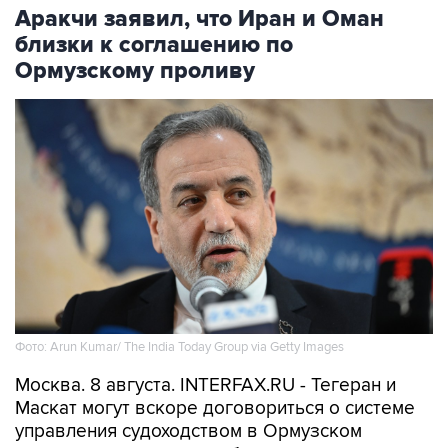
Аракчи заявил, что Иран и Оман
близки к соглашению по
Ормузскому проливу
Фото: Arun Kumar/ The India Today Group via Getty Images
Москва. 8 августа. INTERFAX.RU - Тегеран и
Маскат могут вскоре договориться о системе
управления судоходством в Ормузском