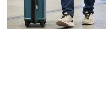
08 августа, 12:26
Пляжи в Геленджике закрыли из-за угрозы атаки
БПЛА
08 августа, 11:59
Возгорание на Ильском НПЗ из-за падения обломков
БПЛА ликвидировано
08 августа, 10:07
В Красноярском крае во время сплава по реке
пропала семья
08 августа, 09:22
Топливо в Севастополе в субботу поступит в продажу
на 13 АЗС сети "Атан"