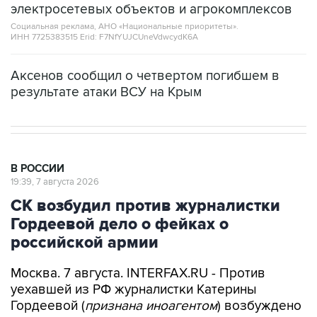
ИНН 7725383515 Erid: F7NfYUJCUneVdwcydK6A
Аксенов сообщил о четвертом погибшем в
результате атаки ВСУ на Крым
В РОССИИ
19:39, 7 августа 2026
СК возбудил против журналистки
Гордеевой дело о фейках о
российской армии
Москва. 7 августа. INTERFAX.RU - Против
уехавшей из РФ журналистки Катерины
Гордеевой (
признана иноагентом
) возбуждено
дело о распространении дезинформации о
деятельности российских Вооруженных сил, ее