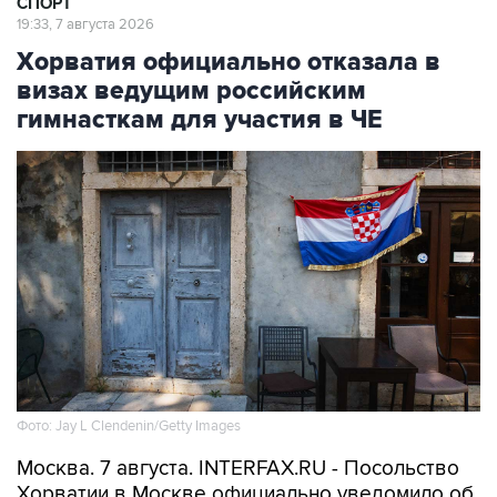
Хорватия официально отказала в
визах ведущим российским
гимнасткам для участия в ЧЕ
Фото: Jay L Clendenin/Getty Images
Москва. 7 августа. INTERFAX.RU - Посольство
Хорватии в Москве официально уведомило об
отказе в выдаче виз девяти из 65 членов