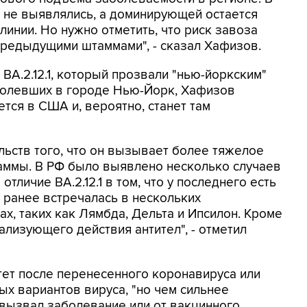
а не выявлялись, а доминирующей остается
линии. Но нужно отметить, что риск завоза
 предыдущими штаммами", - сказал Хафизов.
BA.2.12.1, который прозвали "нью-йоркским"
аболевших в городе Нью-Йорк, Хафизов
ется в США и, вероятно, станет там
ельств того, что он вызывает более тяжелое
таммы. В РФ было выявлено несколько случаев
отличие BA.2.12.1 в том, что у последнего есть
 ранее встречалась в нескольких
, таких как Лямбда, Дельта и Ипсилон. Кроме
ализующего действия антител", - отметил
тет после перенесенного коронавируса или
ых вариантов вируса, "но чем сильнее
о вызвал заболевание или от вакцинного