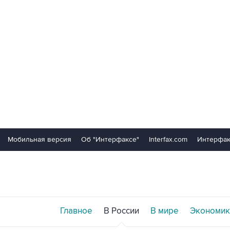
Мобильная версия
Об "Интерфаксе"
Interfax.com
Интерфак
Главное
В России
В мире
Экономик