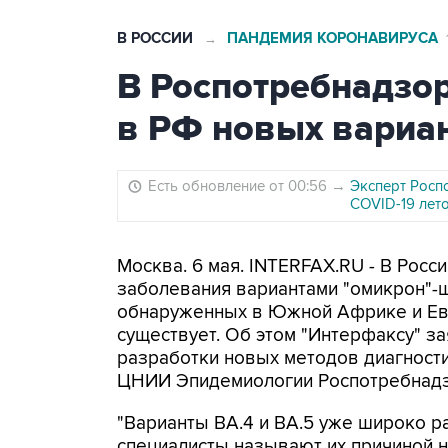
В РОССИИ
ПАНДЕМИЯ КОРОНАВИРУСА
→
В Роспотребнадзор
в РФ новых вариа
Есть обновление от 00:56
→
Эксперт Росп
COVID-19 лет
Москва. 6 мая. INTERFAX.RU - В Росс
заболевания вариантами "омикрон"-ш
обнаруженных в Южной Африке и Евр
существует. Об этом "Интерфаксу" з
разработки новых методов диагности
ЦНИИ Эпидемиологии Роспотребнадз
"Варианты BA.4 и BA.5 уже широко 
специалисты называют их причиной н