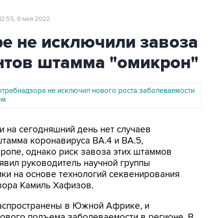
12:55, 6 мая 2022
е не исключили завоза
нтов штамма "омикрон"
отребнадзора не исключил нового роста заболеваемости
ом
ии на сегодняшний день нет случаев
тамма коронавируса ВА.4 и ВА.5,
опе, однако риск завоза этих штаммов
аявил руководитель научной группы
ки на основе технологий секвенирования
ора Камиль Хафизов.
распространены в Южной Африке, и
ового подъема заболеваемости в регионе. В