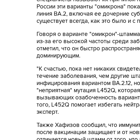
России эти варианты "омикрона" пок
линия BA.2, включая ее дочерние суб
существует всегда, как это было и с
Говоря о варианте "омикрон"-штамма 
из-за его высокой частоты среди з
отметил, что он быстро распространя
доминирующим.
"К счастью, пока нет никаких свидет
течение заболевания, чем другие ш
инфицирования вариантом BA.2.12, но 
"неприятная" мутация L452Q, которая
вызывающих озабоченность вариантах
того, L452Q помогает избегать нейтр
эксперт.
Также Хафизов сообщил, что иммуни
после вакцинации защищает и от нов
отличается новый штамм от того, чт