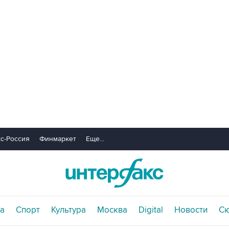
с-Россия
Финмаркет
Еще...
а
Спорт
Культура
Москва
Digital
Новости
С