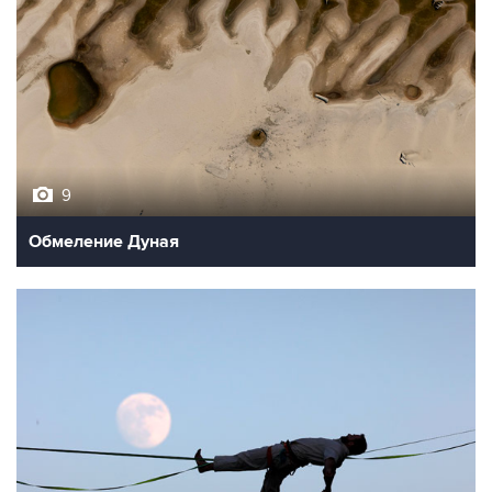
9
Обмеление Дуная