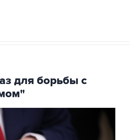
огибшем в результате атаки ВСУ на
аз для борьбы с
мом"