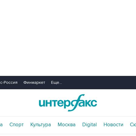
с-Россия
Финмаркет
Еще...
а
Спорт
Культура
Москва
Digital
Новости
С