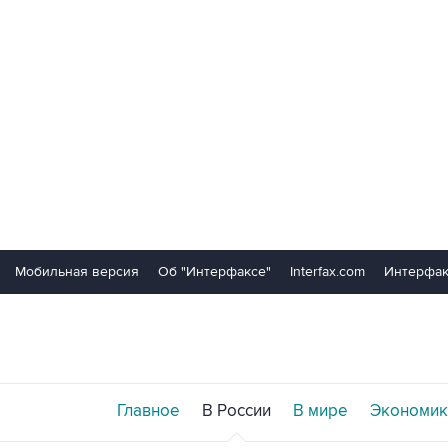
Мобильная версия
Об "Интерфаксе"
Interfax.com
Интерфак
Главное
В России
В мире
Экономик