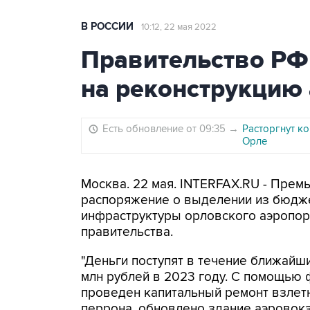
В РОССИИ
10:12, 22 мая 2022
Правительство РФ 
на реконструкцию 
Есть обновление от 09:35
→
Расторгнут к
Орле
Москва. 22 мая. INTERFAX.RU - Прем
распоряжение о выделении из бюдже
инфраструктуры орловского аэропо
правительства.
"Деньги поступят в течение ближайши
млн рублей в 2023 году. С помощью
проведен капитальный ремонт взлет
перрона, обновлено здание аэровокз