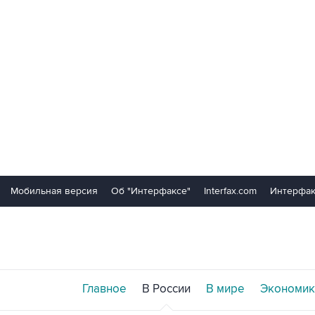
Мобильная версия
Об "Интерфаксе"
Interfax.com
Интерфак
Главное
В России
В мире
Экономик