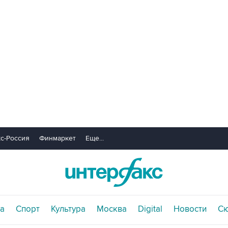
с-Россия
Финмаркет
Еще...
а
Спорт
Культура
Москва
Digital
Новости
С