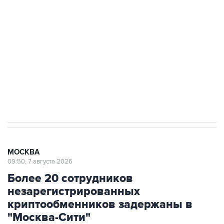
Беспилотные технологии и ИИ на службе у
электросетевых объектов и агрокомплексов
Социальная реклама, АНО «Национальные приоритеты».
ИНН 7725383515 Erid: F7NfYUJCUneVdwcydK6A
Аксенов сообщил о четвертом погибшем в
результате атаки ВСУ на Крым
МОСКВА
09:50, 7 августа 2026
Более 20 сотрудников
незарегистрированных
криптообменников задержаны в
"Москва-Сити"