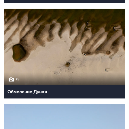
9
Обмеление Дуная