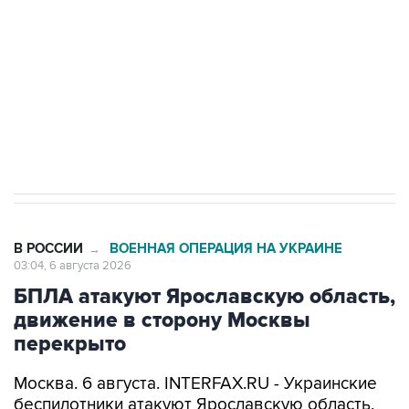
Как российские медицинские технологии
выходят на мировые рынки
Социальная реклама, АНО «Национальные приоритеты».
ИНН 7725383515 Erid: F7NfYUJCUneVdTRF8PRs
Трамп заявил, что переговоры с Ираном
начнутся в понедельник
В РОССИИ
ВОЕННАЯ ОПЕРАЦИЯ НА УКРАИНЕ
→
03:04, 6 августа 2026
БПЛА атакуют Ярославскую область,
движение в сторону Москвы
перекрыто
Москва. 6 августа. INTERFAX.RU - Украинские
беспилотники атакуют Ярославскую область,