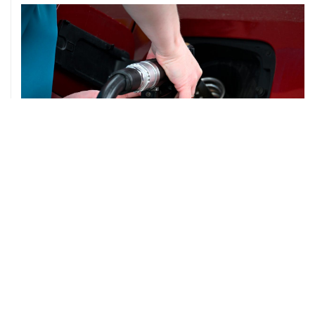
05 августа, 18:38
В Тульской области ликвидировали открытое горение
на объекте Wildberries
05 августа, 17:12
Пожар в ЦНИИмаш локализован, управление полетом
МКС находится под контролем
05 августа, 16:29