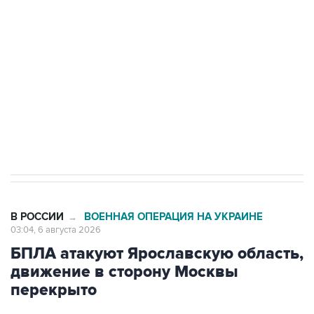
одних руках все службы тыла Минобороны
Как российские медицинские технологии
выходят на мировые рынки
Социальная реклама, АНО «Национальные приоритеты».
ИНН 7725383515 Erid: F7NfYUJCUneVdTRF8PRs
Трамп заявил, что переговоры с Ираном
начнутся в понедельник
В РОССИИ
ВОЕННАЯ ОПЕРАЦИЯ НА УКРАИНЕ
→
03:04, 6 августа 2026
БПЛА атакуют Ярославскую область,
движение в сторону Москвы
перекрыто