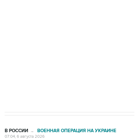
Три человека погибли, двое ранены при атаке
БПЛА на автомобиль в Удмуртии
Путин сообщил о решении сосредоточить в
одних руках все службы тыла Минобороны
Как российские медицинские технологии
выходят на мировые рынки
Социальная реклама, АНО «Национальные приоритеты».
ИНН 7725383515 Erid: F7NfYUJCUneVdTRF8PRs
Трамп заявил, что переговоры с Ираном
начнутся в понедельник
В РОССИИ
ВОЕННАЯ ОПЕРАЦИЯ НА УКРАИНЕ
→
07:04, 6 августа 2026