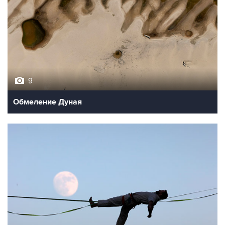
9
Обмеление Дуная