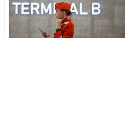
06 августа, 17:34
Американский фонд Human Rights Foundation признан
нежелательным в РФ
06 августа, 17:16
Москва не получала от Еревана официальных
обращений о прекращении концессии Южно-
Кавказской железной дороги
06 августа, 17:03
Пострадавшие от атак на Wildberries селлеры могут
получить отсрочки по налогам