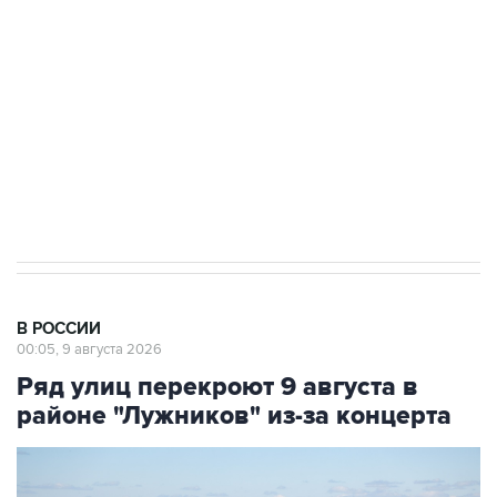
Беспилотные технологии и ИИ на службе у
электросетевых объектов и агрокомплексов
Социальная реклама, АНО «Национальные приоритеты».
ИНН 7725383515 Erid: F7NfYUJCUneVdwcydK6A
Кабмин РФ разрешил до 1 июля 2027 года
импорт, выпуск и обращение бензина Евро 2,
Евро 3, Евро 4
В РОССИИ
00:05, 9 августа 2026
Ряд улиц перекроют 9 августа в
районе "Лужников" из-за концерта