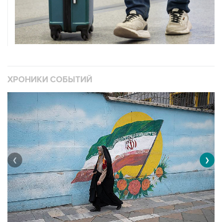
ХРОНИКИ СОБЫТИЙ
❮
❯