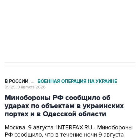
ИНН 7725383515 Erid: F7NfYUJCUneVdwcydK6A
Кабмин РФ разрешил до 1 июля 2027 года
импорт, выпуск и обращение бензина Евро 2,
Евро 3, Евро 4
В РОССИИ
ВОЕННАЯ ОПЕРАЦИЯ НА УКРАИНЕ
→
09:29, 9 августа 2026
Минобороны РФ сообщило об
ударах по объектам в украинских
портах и в Одесской области
Москва. 9 августа. INTERFAX.RU - Минобороны
РФ сообщило, что в течение ночи 9 августа
высокоточным оружием воздушного и
наземного базирования, а также ударными