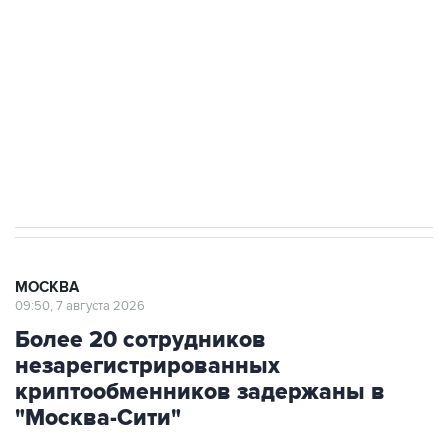
Беспилотные технологии и ИИ на службе у
электросетевых объектов и агрокомплексов
Социальная реклама, АНО «Национальные приоритеты».
ИНН 7725383515 Erid: F7NfYUJCUneVdwcydK6A
Аксенов сообщил о четвертом погибшем в
результате атаки ВСУ на Крым
МОСКВА
09:50, 7 августа 2026
Более 20 сотрудников
незарегистрированных
криптообменников задержаны в
"Москва-Сити"