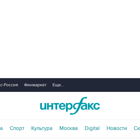
с-Россия
Финмаркет
Еще...
а
Спорт
Культура
Москва
Digital
Новости
С