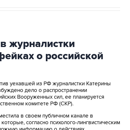
ив журналистки
фейках о российской
ротив уехавшей из РФ журналистки Катерины
збуждено дело о распространении
йских Вооруженных сил, ее планируется
ственном комитете РФ (СКР).
местила в своем публичном канале в
 которые, согласно психолого-лингвистическим
 ложную информацию о действиях