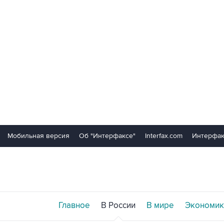
Мобильная версия
Об "Интерфаксе"
Interfax.com
Интерфак
Главное
В России
В мире
Экономик