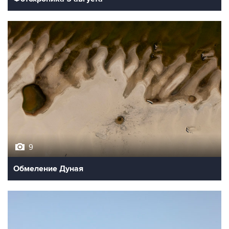
9
Обмеление Дуная