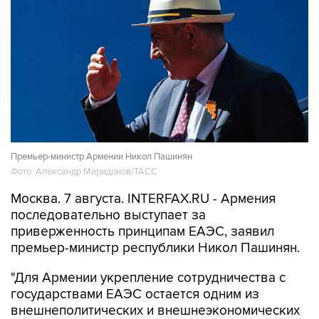
Премьер-министр Армении Никол Пашинян
Фото: Александр Миридонов/ТАСС
Москва. 7 августа. INTERFAX.RU - Армения
последовательно выступает за
приверженность принципам ЕАЭС, заявил
премьер-министр республики Никол Пашинян.
"Для Армении укрепление сотрудничества с
государствами ЕАЭС остается одним из
внешнеполитических и внешнеэкономических
приоритетов. Этот подход найдет свое
отражение и в программе нового