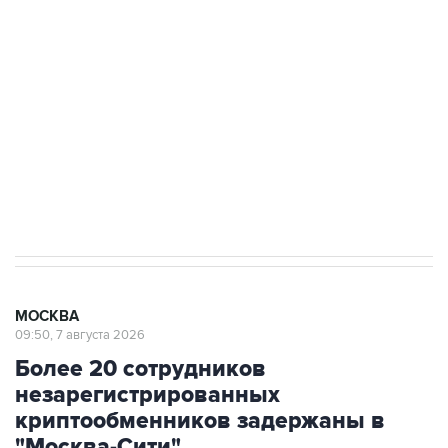
Беспилотные технологии и ИИ на службе у
электросетевых объектов и агрокомплексов
Социальная реклама, АНО «Национальные приоритеты».
ИНН 7725383515 Erid: F7NfYUJCUneVdwcydK6A
Аксенов сообщил о четвертом погибшем в
результате атаки ВСУ на Крым
МОСКВА
09:50, 7 августа 2026
Более 20 сотрудников
незарегистрированных
криптообменников задержаны в
"Москва-Сити"
Через эти обменники украинские колл-центры