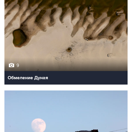
9
Обмеление Дуная