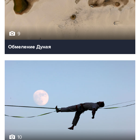
9
Обмеление Дуная
10