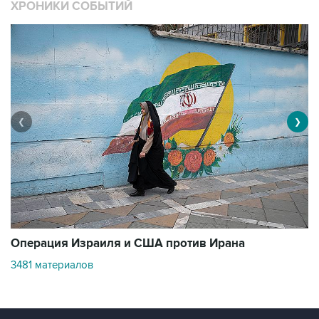
ХРОНИКИ СОБЫТИЙ
❮
❯
В
Операция Израиля и США против Ирана
1
3481 материалов