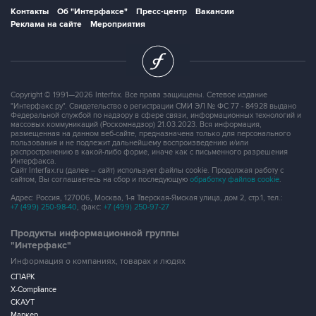
Контакты
Об "Интерфаксе"
Пресс-центр
Вакансии
Реклама на сайте
Мероприятия
Copyright © 1991—2026 Interfax. Все права защищены. Сетевое издание
"Интерфакс.ру". Свидетельство о регистрации СМИ ЭЛ № ФС 77 - 84928 выдано
Федеральной службой по надзору в сфере связи, информационных технологий и
массовых коммуникаций (Роскомнадзор) 21.03.2023. Вся информация,
размещенная на данном веб-сайте, предназначена только для персонального
пользования и не подлежит дальнейшему воспроизведению и/или
распространению в какой-либо форме, иначе как с письменного разрешения
Интерфакса.
Сайт Interfax.ru (далее – сайт) использует файлы cookie. Продолжая работу с
сайтом, Вы соглашаетесь на сбор и последующую
обработку файлов cookie
.
Адрес: Россия, 127006, Москва, 1-я Тверская-Ямская улица, дом 2, стр.1, тел.:
+7 (499) 250-98-40
, факс:
+7 (499) 250-97-27
Продукты информационной группы
"Интерфакс"
Информация о компаниях, товарах и людях
СПАРК
X-Compliance
СКАУТ
Маркер