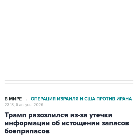
Росгвардии
Как российские медицинские технологии
выходят на мировые рынки
Социальная реклама, АНО «Национальные приоритеты».
ИНН 7725383515 Erid: F7NfYUJCUneVdTRF8PRs
Аксенов сообщил о четвертом погибшем в
результате атаки ВСУ на Крым
В МИРЕ
ОПЕРАЦИЯ ИЗРАИЛЯ И США ПРОТИВ ИРАНА
→
23:18, 6 августа 2026
Трамп разозлился из-за утечки
информации об истощении запасов
боеприпасов