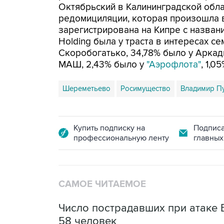
Октябрьский в Калининградской обл
редомициляции, которая произошла в
зарегистрирована на Кипре с названи
Holding была у траста в интересах 
Скоробогатько, 34,78% было у Аркад
МАШ, 2,43% было у
"Аэрофлота"
, 1,0
Шереметьево
Росимущество
Владимир П
Купить подписку на
Подписа
профессиональную ленту
главных
САМОЕ ЧИТАЕМОЕ
Число пострадавших при атаке
58 человек