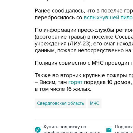
Ранее сообщалось, что в поселке гор
перебросилось со
вспыхнувшей пил
По информации пресс-службы регио
(возгорание травы) в поселке Сосьв
учреждения (ЛИУ-23), его очаг нахо
данным, пожара непосредственно на 
Полиция совместно с МЧС проводит 
Также во вторник крупные пожары п
– Висим, там
горят
порядка 10 домов, 
в том числе 16 жилых.
Свердловская область
МЧС
Купить подписку на
Подписа
профессиональную ленту
главных