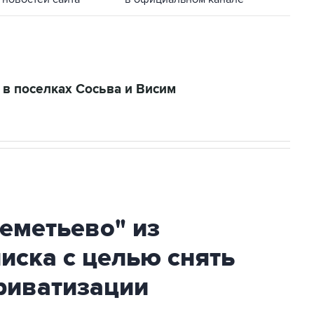
 в поселках Сосьва и Висим
еметьево" из
писка с целью снять
риватизации