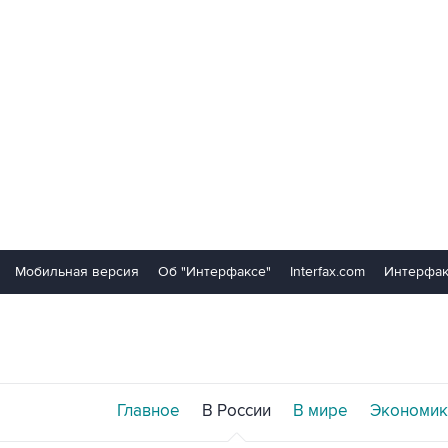
Мобильная версия
Об "Интерфаксе"
Interfax.com
Интерфак
Главное
В России
В мире
Экономик