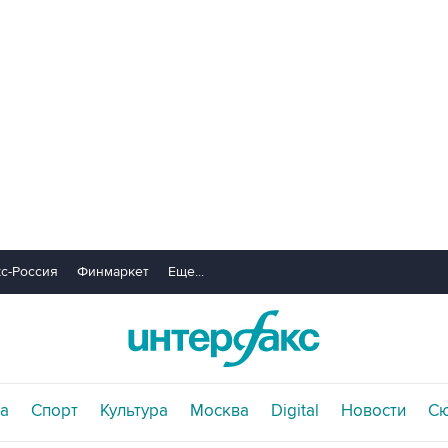
с-Россия
Финмаркет
Еще...
а
Спорт
Культура
Москва
Digital
Новости
С