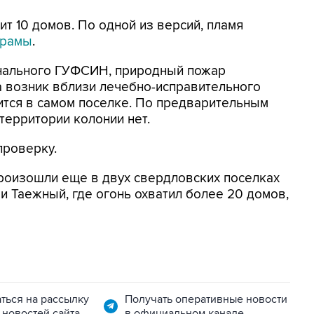
ит 10 домов. По одной из версий, пламя
орамы
.
нального ГУФСИН, природный пожар
а возник вблизи лечебно-исправительного
дится в самом поселке. По предварительным
территории колонии нет.
проверку.
роизошли еще в двух свердловских поселках
и Таежный, где огонь охватил более 20 домов,
ться на рассылку
Получать оперативные новости
 новостей сайта
в официальном канале