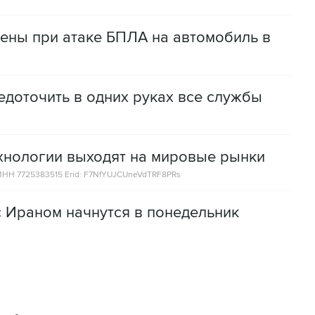
нены при атаке БПЛА на автомобиль в
доточить в одних руках все службы
ехнологии выходят на мировые рынки
НН 7725383515 Erid: F7NfYUJCUneVdTRF8PRs
с Ираном начнутся в понедельник