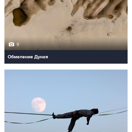
9
Обмеление Дуная