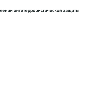
илении антитеррористической защиты
01:09, 7 августа 2026