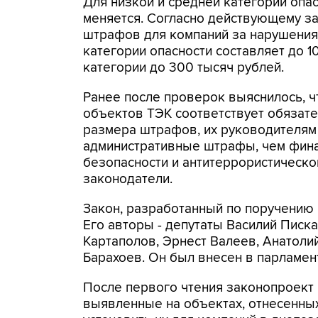
Для низкой и средней категории оп
меняется. Согласно действующему з
штрафов для компаний за нарушения
категории опасности составляет до 1
категории до 300 тысяч рублей.
Ранее после проверок выяснилось, ч
объектов ТЭК соответствует обязат
размера штрафов, их руководителям
административные штрафы, чем фин
безопасности и антитеррористическо
законодатели.
Закон, разработанный по поручению п
Его авторы - депутаты Василий Писк
Картаполов, Эрнест Валеев, Анатол
Барахоев. Он был внесен в парламент
После первого чтения законопроект
выявленные на объектах, отнесенных 