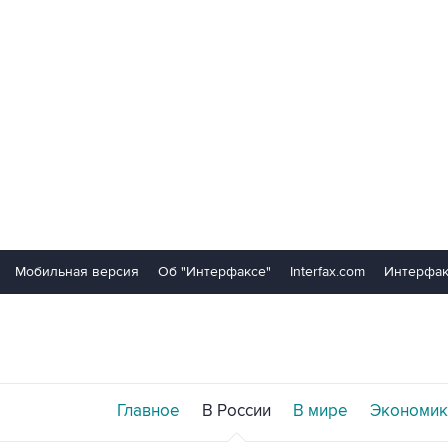
Мобильная версия
Об "Интерфаксе"
Interfax.com
Интерфак
Главное
В России
В мире
Экономик