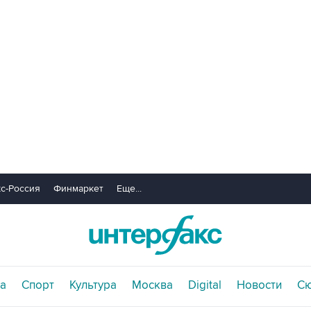
с-Россия
Финмаркет
Еще...
а
Спорт
Культура
Москва
Digital
Новости
С