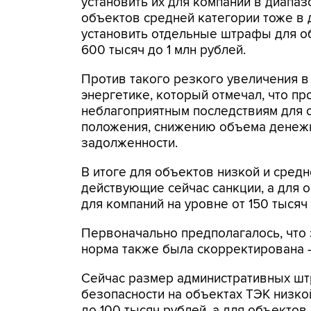
установить их для компаний в диапаз
объектов средней категории тоже в д
установить отдельные штрафы для об
600 тысяч до 1 млн рублей.
Против такого резкого увеличения в
энергетике, который отмечал, что п
неблагоприятным последствиям для 
положения, снижению объема денежн
задолженности.
В итоге для объектов низкой и сред
действующие сейчас санкции, а для
для компаний на уровне от 150 тысяч
Первоначально предполагалось, что з
норма также была скорректирована - з
Сейчас размер административных шт
безопасности на объектах ТЭК низкой
до 100 тысяч рублей, а для объектов