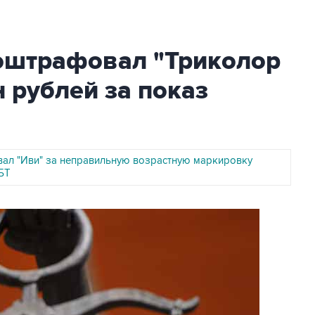
 оштрафовал "Триколор
н рублей за показ
ал "Иви" за неправильную возрастную маркировку
БТ