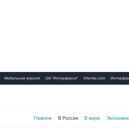
Мобильная версия
Об "Интерфаксе"
Interfax.com
Интерфак
Главное
В России
В мире
Экономик