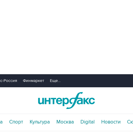
с-Россия
Финмаркет
Еще...
а
Спорт
Культура
Москва
Digital
Новости
С