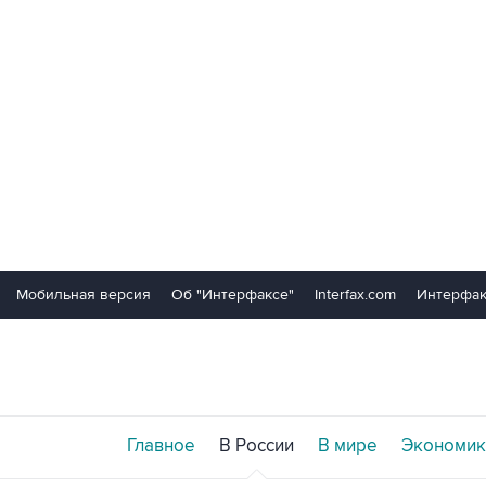
Мобильная версия
Об "Интерфаксе"
Interfax.com
Интерфак
Главное
В России
В мире
Экономик