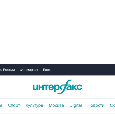
с-Россия
Финмаркет
Еще...
а
Спорт
Культура
Москва
Digital
Новости
С