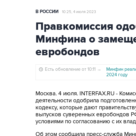
В РОССИИ
10:25, 4 июля 2023
Правкомиссия одо
Минфина о замещ
евробондов
Есть обновление от 10:11
→
Минфин реали
2024 году
Москва. 4 июля. INTERFAX.RU - Коми
деятельности одобрила подготовле
кодексу, которые дают правительст
выпусков суверенных евробондов РФ
условиями по согласованию с их вла
Об этом сообщила пресс-служба Мин