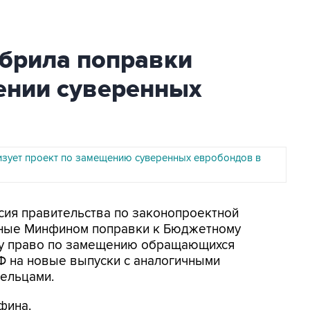
брила поправки
ении суверенных
зует проект по замещению суверенных евробондов в
ссия правительства по законопроектной
нные Минфином поправки к Бюджетному
ву право по замещению обращающихся
 на новые выпуски с аналогичными
дельцами.
фина.