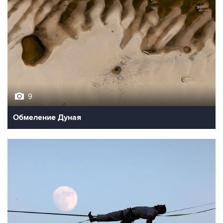
9
Обмеление Дуная