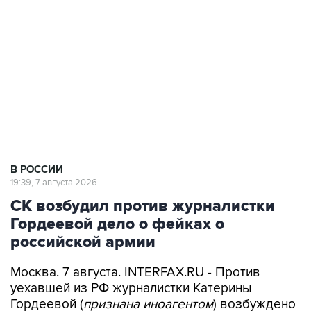
Социальная реклама, АНО «Национальные приоритеты».
ИНН 7725383515 Erid: F7NfYUJCUneVdwcydK6A
Путин вывел "Шереметьево" из
стратегического списка с целью снять
препятствие для приватизации
В РОССИИ
19:39, 7 августа 2026
СК возбудил против журналистки
Гордеевой дело о фейках о
российской армии
Москва. 7 августа. INTERFAX.RU - Против
уехавшей из РФ журналистки Катерины
Гордеевой (
признана иноагентом
) возбуждено