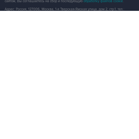
сайтом, Вы соглашаетесь на сбор и последующую
обработку файлов cookie
.
Адрес: Россия, 127006, Москва, 1-я Тверская-Ямская улица, дом 2, стр.1, тел.:
+7 (499) 250-98-40
, факс:
+7 (499) 250-97-27
Продукты информационной группы
"Интерфакс"
Информация о компаниях, товарах и людях
СПАРК
X-Compliance
СКАУТ
Маркер
АСТРА
Новости и рынки
Новости "Интерфакса"
СКАН
RUDATA
Центр раскрытия корпоративной информации