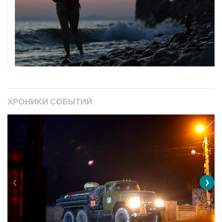
ХРОНИКИ СОБЫТИЙ
❮
❯