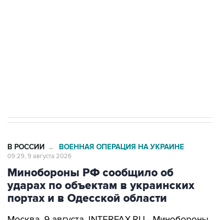
Беспилотные технологии и ИИ на службе у
электросетевых объектов и агрокомплексов
Социальная реклама, АНО «Национальные приоритеты».
ИНН 7725383515 Erid: F7NfYUJCUneVdwcydK6A
Кабмин РФ разрешил до 1 июля 2027 года
импорт, выпуск и обращение бензина Евро 2,
Евро 3, Евро 4
В РОССИИ
ВОЕННАЯ ОПЕРАЦИЯ НА УКРАИНЕ
→
09:29, 9 августа 2026
Минобороны РФ сообщило об
ударах по объектам в украинских
портах и в Одесской области
Москва. 9 августа. INTERFAX.RU - Минобороны