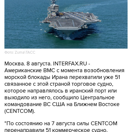
Фото: Zuma\ТАСС
Москва. 8 августа. INTERFAX.RU -
Американские ВМС с момента возобновления
морской блокады Ирана перехватили уже 51
связанное с этой страной торговое судно,
которое направлялось в иранский порт или
выходило из него, сообщило Центральное
командование ВС США на Ближнем Востоке
(CENTCOM).
"По состоянию на 7 августа силы CENTCOM
перенаправили 51 коммерческое судно,
вывели из строя два и провели досмотр еще
двух судов в рамках обеспечения блокады", -