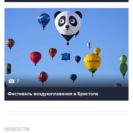
7
Фестиваль воздухоплавания в Бристоле
НОВОСТИ
08 августа, 00:36
Временные ограничения введены в аэропортах