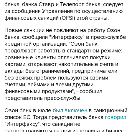
финансовых санкций (OFSI) этой страны.
Новые санкции не повлияют на работу Озон
банка, сообщили "Интерфаксу" в пресс-службе
кредитной организации. "Озон банк
продолжает работать в стандартном режиме:
розничные клиенты оплачивают покупки
картами, открывают накопительные счета и
вклады без ограничений, предприниматели
без всяких проблем пользуются своими
счетами, займами и всеми другими
финансовыми продуктами", - сообщил
представитель пресс-службы.
Озон банк в июле
был включен
в санкционный
список ЕС. Тогда представитель банка
говорил
"Интерфаксу", что санкции не
распространяются на другие юрлица и бизнес
группы Ozon, а сам Озон банк не участвует в