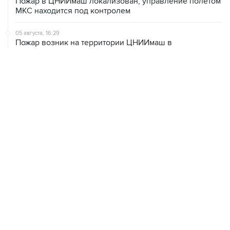
Пожар в ЦНИИмаш локализован, управление полетом
МКС находится под контролем
05 августа, 16:29
Пожар возник на территории ЦНИИмаш в
подмосковном Королеве
05 августа, 16:15
В Домодедово проверят состояние водных объектов
после повреждения склада бытовой химии
05 августа, 16:10
Неизвестность в части бюджета не позволяет ЦБ
уверенно говорить о скором допснижении ставки
05 августа, 15:24
В Иркутской области экипаж пропавшей Cessna
вышел на связь