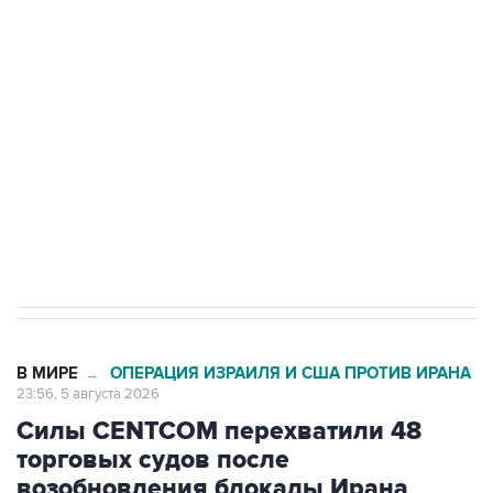
Путин сообщил о решении сосредоточить в
одних руках все службы тыла Минобороны
Как российские медицинские технологии
выходят на мировые рынки
Социальная реклама, АНО «Национальные приоритеты».
ИНН 7725383515 Erid: F7NfYUJCUneVdTRF8PRs
Трамп заявил, что переговоры с Ираном
начнутся в понедельник
В МИРЕ
ОПЕРАЦИЯ ИЗРАИЛЯ И США ПРОТИВ ИРАНА
→
23:56, 5 августа 2026
Силы CENTCOM перехватили 48
торговых судов после
возобновления блокады Ирана