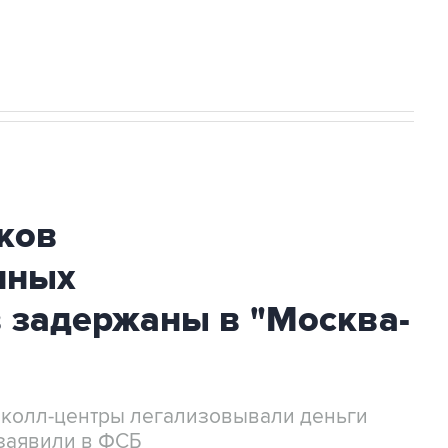
огибшем в результате атаки ВСУ на
ков
нных
 задержаны в "Москва-
 колл-центры легализовывали деньги
заявили в ФСБ