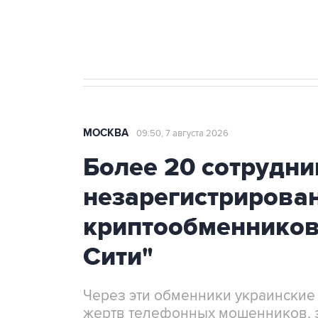
Аксенов сообщил о четвертом п
Крым
МОСКВА
09:50, 7 августа 2026
Более 20 сотрудни
незарегистрирова
криптообменников
Сити"
Через эти обменники украинские
жертв телефонных мошенников, 