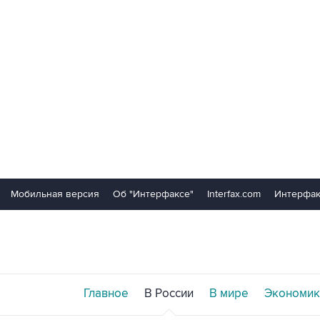
Мобильная версия
Об "Интерфаксе"
Interfax.com
Интерфак
Главное
В России
В мире
Экономик