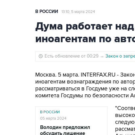
В РОССИИ
13:10, 5 марта 2024
Дума работает над
иноагентам по ав
Есть обновление от 00:29
→
Закон о запр
Москва. 5 марта. INTERFAX.RU - Зако
иноагентам вознаграждения по авто
рассматриваться в Госдуме уже на с
комитета Госдумы по безопасности 
"Соотв
В РОССИИ
высокой
05 марта 2024
следую
Володин предложил
рассмат
обсудить лишение