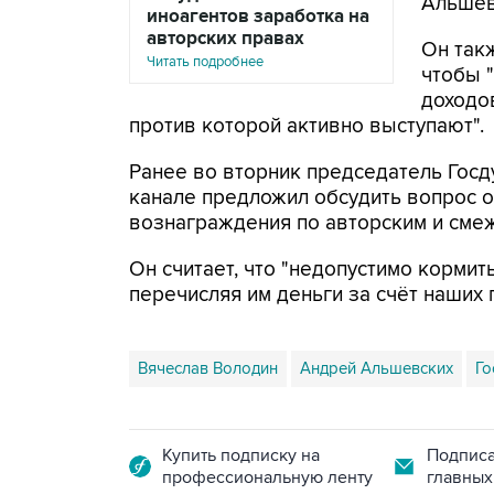
Альшев
иноагентов заработка на
авторских правах
Он такж
Читать подробнее
чтобы 
доходо
против которой активно выступают".
Ранее во вторник председатель Госд
канале предложил обсудить вопрос о
вознаграждения по авторским и сме
Он считает, что "недопустимо корми
перечисляя им деньги за счёт наших 
Вячеслав Володин
Андрей Альшевских
Го
Купить подписку на
Подписа
профессиональную ленту
главных