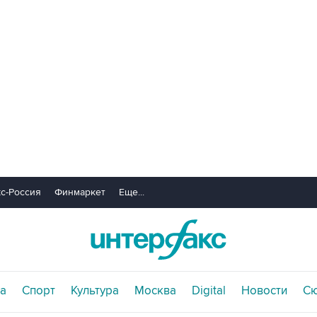
с-Россия
Финмаркет
Еще...
а
Спорт
Культура
Москва
Digital
Новости
С