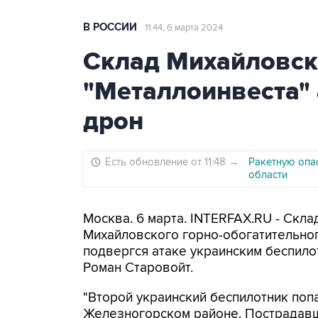
В РОССИИ
11:44, 6 марта 2024
Склад Михайловск
"Металлоинвеста"
дрон
Есть обновление от 11:48
→
Ракетную опа
области
Москва. 6 марта. INTERFAX.RU - Скл
Михайловского горно-обогатительног
подвергся атаке украинским беспило
Роман Старовойт.
"Второй украинский беспилотник поп
Железногорском районе. Пострадавши