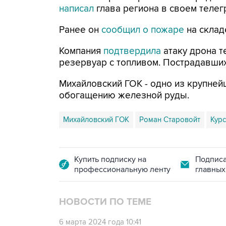
написал
глава региона в своем телегр
Ранее он
сообщил о пожаре
на склад
Компания
подтвердила
атаку дрона т
резервуар с топливом. Пострадавших
Михайловский ГОК - одно из крупней
обогащению железной руды.
Михайловский ГОК
Роман Старовойт
Курс
Купить подписку на
Подписа
профессиональную ленту
главных
НОВОСТИ ПО ТЕМЕ
6 марта 2024 года 10:41