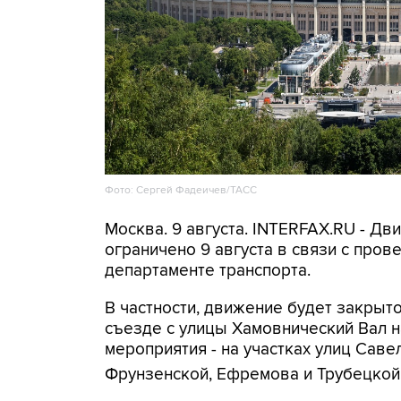
Фото: Сергей Фадеичев/ТАСС
Москва. 9 августа. INTERFAX.RU - Д
ограничено 9 августа в связи с про
департаменте транспорта.
В частности, движение будет закрыто
съезде с улицы Хамовнический Вал на
мероприятия - на участках улиц Савел
Фрунзенской, Ефремова и Трубецкой