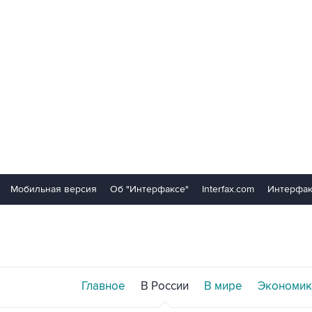
Мобильная версия
Об "Интерфаксе"
Interfax.com
Интерфак
Главное
В России
В мире
Экономик