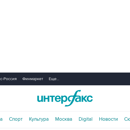
с-Россия
Финмаркет
Еще...
а
Спорт
Культура
Москва
Digital
Новости
С