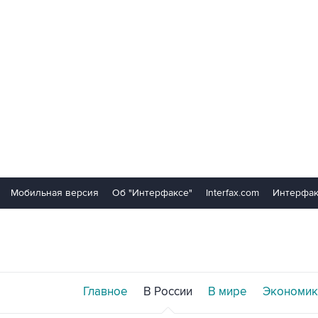
Мобильная версия
Об "Интерфаксе"
Interfax.com
Интерфак
Главное
В России
В мире
Экономик