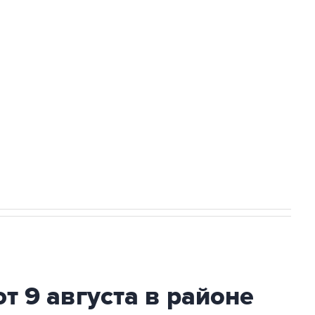
амарской области подверглось атаке
а службе у электросетевых объектов и
НН 7725383515 Erid: F7NfYUJCUneVdwcydK6A
2027 года импорт, выпуск и обращение
т 9 августа в районе